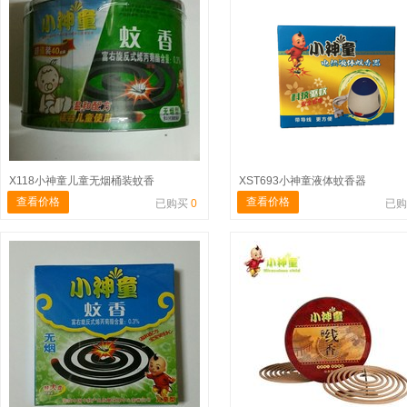
X118小神童儿童无烟桶装蚊香
XST693小神童液体蚊香器
查看价格
查看价格
已购买
0
已