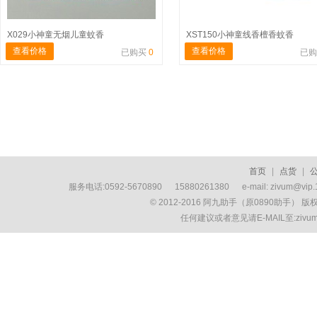
X029小神童无烟儿童蚊香
XST150小神童线香檀香蚊香
查看价格
查看价格
已购买
0
已
首页
|
点货
|
服务电话:0592-5670890 15880261380 e-mail: zivum
© 2012-2016 阿九助手（原0890助手） 
任何建议或者意见请E-MAIL至:ziv