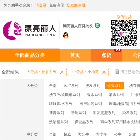
阿九助手欢迎您！
请登录
免费注册
批发商注册
微信进货

漂亮丽人百货批发
全部商品分类
首页
点货
公
全部结果
大分类：蚊香系列

中分类：小神童

清空已选分
大分类
全部
沐浴系列
洗发系列
蚊香系列
洗衣粉
洗衣液/柔顺剂系列
香水系列
消杀系列
油净
啫喱膏/水系列
厨房油污系列
玻璃/地板/清洁系
牙膏系列
牙刷系列
固发定型系列
染发系列
洗洁精系列
保健品系列
雨伞系列家用帆布洗洁
中分类
全部
超威
大公牛
大李字
公牛
金鹿