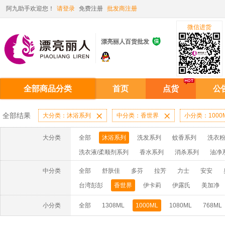
阿九助手欢迎您！
请登录
免费注册
批发商注册
微信进货

漂亮丽人百货批发
全部商品分类
首页
点货
公
全部结果
大分类：沐浴系列

中分类：香世界

小分类：1000
大分类
全部
沐浴系列
洗发系列
蚊香系列
洗衣粉
洗衣液/柔顺剂系列
香水系列
消杀系列
油净
啫喱膏/水系列
厨房油污系列
玻璃/地板/清洁系
中分类
全部
舒肤佳
多芬
拉芳
力士
安安
牙膏系列
牙刷系列
固发定型系列
染发系列
台湾彭彭
香世界
伊卡莉
伊露氏
美加净
洗洁精系列
保健品系列
雨伞系列家用帆布洗洁
小分类
全部
1308ML
1000ML
1080ML
768ML