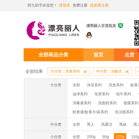
阿九助手欢迎您！
请登录
免费注册
批发商注册

漂亮丽人百货批发
全部商品分类
首页
点货
全部结果
大分类：牙膏系列

中分类：冷酸灵

大分类
全部
沐浴系列
洗发系列
蚊香
油净系列
皂类系列
纸巾系列
消毒液系列
洗面奶系列
面膜系列
蚊香液/蚊香片/器系列
洗洁精系列
中分类
全部
黑人
高露洁
黑妹
黑
小分类
全部
200g
90g
125g
110