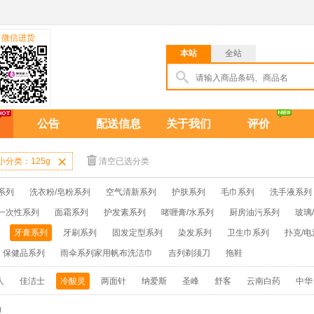
微信进货
本站
全站
公告
配送信息
关于我们
评价
小分类：125g

清空已选分类
系列
洗衣粉/皂粉系列
空气清新系列
护肤系列
毛巾系列
洗手液系列
一次性系列
面霜系列
护发素系列
啫喱膏/水系列
厨房油污系列
玻璃
牙膏系列
牙刷系列
固发定型系列
染发系列
卫生巾系列
扑克/电
保健品系列
雨伞系列家用帆布洗洁巾
吉列剃须刀
拖鞋
人
佳洁士
冷酸灵
两面针
纳爱斯
圣峰
舒客
云南白药
中华
g