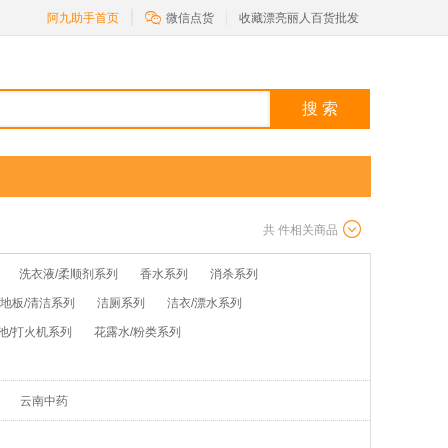

阿九助手首页
微信点货
收藏漂亮丽人百货批发
搜 索
共
件相关商品
洗衣液/柔顺剂系列
香水系列
消杀系列
/地板/清洁系列
洁厕系列
洁衣/漂水系列
池/打火机系列
花露水/粉类系列
云南中药