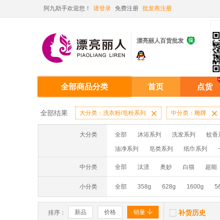
阿九助手欢迎您！
请登录
免费注册
批发商注册

漂亮丽人百货批发
全部商品分类
首页
点货
全部结果
大分类：洗衣粉/皂粉系列

中分类：雕牌

大分类
全部
沐浴系列
洗发系列
蚊香
油净系列
皂类系列
纸巾系列
消毒液系列
洗面奶系列
面膜系列
中分类
全部
汰渍
奥妙
白猫
超能
蚊香液/蚊香片/器系列
洗洁精系列
小分类
全部
358g
628g
1600g
5


新品
价格
销量
补货历史
排序：