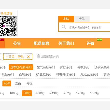
微信进货
本站
全站
公告
配送信息
关于我们
评价
小分类：508g

清空已选分类
系列
洗衣粉/皂粉系列
空气清新系列
护肤系列
毛巾系列
洗手液系列
一次性系列
面霜系列
护发素系列
啫喱膏/水系列
厨房油污系列
玻璃
牙膏系列
牙刷系列
固发定型系列
染发系列
卫生巾系列
扑克/电
雕牌
立白
奇强
保健品系列
雨伞系列家用帆布洗洁巾
吉列剃须刀
拖鞋
60g
1800g
508g
4000g
2438g
252g
1280g
1003g