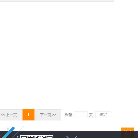
确定
<< 上一页
1
下一页 >>
到第
页
