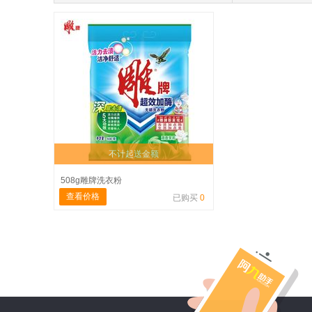
不计起送金额
508g雕牌洗衣粉
查看价格
已购买
0