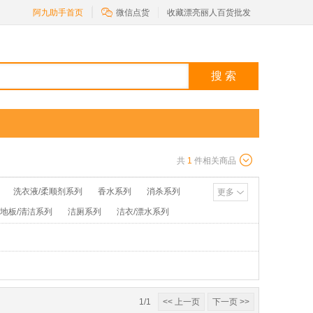

阿九助手首页
微信点货
收藏漂亮丽人百货批发
搜 索
共
1
件相关商品
洗衣液/柔顺剂系列
香水系列
消杀系列
更多
/地板/清洁系列
洁厕系列
洁衣/漂水系列
池/打火机系列
花露水/粉类系列
1/1
<< 上一页
下一页 >>