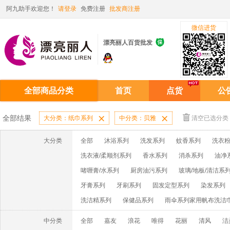
阿九助手欢迎您！
请登录
免费注册
批发商注册
微信进货

漂亮丽人百货批发
全部商品分类
首页
点货
公
全部结果
大分类：纸巾系列

中分类：贝雅

清空已选分类
大分类
全部
沐浴系列
洗发系列
蚊香系列
洗衣粉
洗衣液/柔顺剂系列
香水系列
消杀系列
油净
啫喱膏/水系列
厨房油污系列
玻璃/地板/清洁系
牙膏系列
牙刷系列
固发定型系列
染发系列
洗洁精系列
保健品系列
雨伞系列家用帆布洗洁
中分类
全部
嘉友
浪花
唯得
花丽
清风
洁