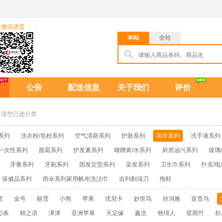
微信进货
本站
全站
公告
配送信息
关于我们
评价
清空已选分类
系列
洗衣粉/皂粉系列
空气清新系列
护肤系列
毛巾系列
洗手液系列
一次性系列
面霜系列
护发素系列
啫喱膏/水系列
厨房油污系列
玻璃
牙膏系列
牙刷系列
固发定型系列
染发系列
卫生巾系列
扑克/电
保健品系列
雨伞系列家用帆布洗洁巾
吉列剃须刀
拖鞋
亮
金号
丽雪
小熊
苹果
优尼卡
妙世鸟
丝润雅
富贵鸟
彩条
棉之语
津津
亚洲苹果
天定缘
鑫浩
牧绵人
星雨竹
杉