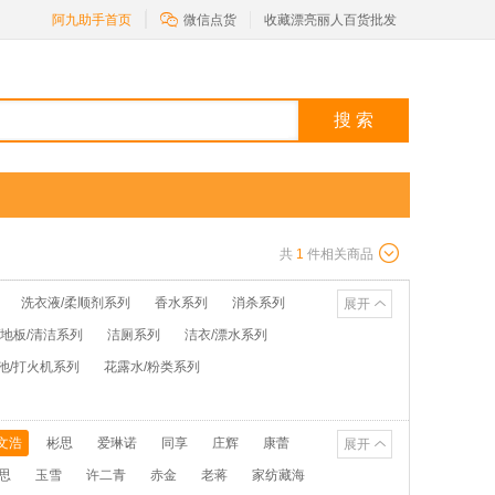

阿九助手首页
微信点货
收藏漂亮丽人百货批发
搜 索
共
1
件相关商品
洗衣液/柔顺剂系列
香水系列
消杀系列
展开
/地板/清洁系列
洁厕系列
洁衣/漂水系列
池/打火机系列
花露水/粉类系列
文浩
彬思
爱琳诺
同享
庄辉
康蕾
展开
思
玉雪
许二青
赤金
老蒋
家纺藏海