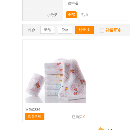
德中道
小分类
全部
毛巾


新品
价格
销量
补货历史
排序：
文浩0286
查看价格
已购买
0