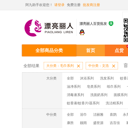
阿九助手欢迎您！
请登录
免费注册
批发商注册

漂亮丽人百货批发
全部商品分类
首页
点货
全部结果
大分类：毛巾系列

中分类：文浩

大分类
全部
沐浴系列
洗发系列
蚊香
油净系列
皂类系列
纸巾系列
消毒液系列
洗面奶系列
面膜系列
蚊香液/蚊香片/器系列
洗洁精系列
中分类
全部
浴巾
洁丽雅
喜鹊
永
康胜
靓雨
盛世源
吉百佳