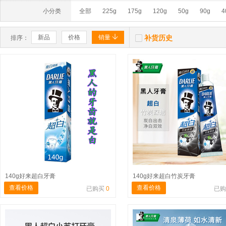
小分类
全部
225g
175g
120g
50g
90g
4


新品
价格
销量
补货历史
排序：
140g好来超白牙膏
140g好来超白竹炭牙膏
查看价格
查看价格
已购买
0
已