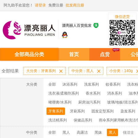
阿九助手欢迎您！
请登录
免费注册
批发商注册
微信进货

漂亮丽人百货批发
全部商品分类
首页
点货
公
全部结果
大分类：牙膏系列

中分类：黑人

小分类：140g
大分类
全部
沐浴系列
洗发系列
蚊香系列
洗衣粉
洗衣液/柔顺剂系列
香水系列
消杀系列
油净
啫喱膏/水系列
厨房油污系列
玻璃/地板/清洁系
牙膏系列
牙刷系列
固发定型系列
染发系列
洗洁精系列
保健品系列
雨伞系列家用帆布洗洁
中分类
全部
黑人
高露洁
黑妹
黑人
佳洁士