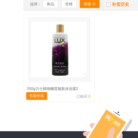


新品
价格
销量
补货历史
排序：
200g力士精细幽莲魅肤沐浴露2
查看价格
已购买
0