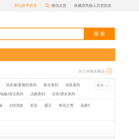

阿九助手首页
微信点货
收藏漂亮丽人百货批发
搜 索
共
1
件相关商品
洗衣液/柔顺剂系列
香水系列
消杀系列
更多
/地板/清洁系列
洁厕系列
洁衣/漂水系列
池/打火机系列
花露水/粉类系列
扬
100润发
安安
霸王
蒂花之秀
花香5