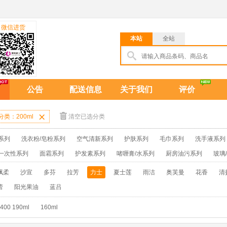
微信进货
本站
全站
公告
配送信息
关于我们
评价
分类：200ml

清空已选分类
系列
洗衣粉/皂粉系列
空气清新系列
护肤系列
毛巾系列
洗手液系列
一次性系列
面霜系列
护发素系列
啫喱膏/水系列
厨房油污系列
玻璃
牙膏系列
牙刷系列
固发定型系列
染发系列
卫生巾系列
扑克/电
飘柔
沙宣
多芬
拉芳
力士
夏士莲
雨洁
奥芙曼
花香
清
保健品系列
雨伞系列家用帆布洗洁巾
吉列剃须刀
拖鞋
蕾
阳光果油
蓝吕
400 190ml
160ml