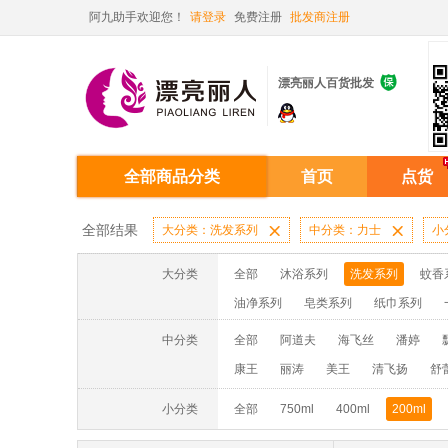
阿九助手欢迎您！
请登录
免费注册
批发商注册

漂亮丽人百货批发
全部商品分类
首页
点货
全部结果
大分类：洗发系列

中分类：力士

小
大分类
全部
沐浴系列
洗发系列
蚊香
油净系列
皂类系列
纸巾系列
消毒液系列
洗面奶系列
面膜系列
中分类
全部
阿道夫
海飞丝
潘婷
蚊香液/蚊香片/器系列
洗洁精系列
康王
丽涛
美王
清飞扬
舒
小分类
全部
750ml
400ml
200ml