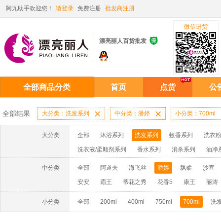
阿九助手欢迎您！
请登录
免费注册
批发商注册
微信进货

漂亮丽人百货批发
全部商品分类
首页
点货
公
全部结果
大分类：洗发系列

中分类：潘婷

小分类：700ml
大分类
全部
沐浴系列
洗发系列
蚊香系列
洗衣粉
洗衣液/柔顺剂系列
香水系列
消杀系列
油净
啫喱膏/水系列
厨房油污系列
玻璃/地板/清洁系
中分类
全部
阿道夫
海飞丝
潘婷
飘柔
沙宣
牙膏系列
牙刷系列
固发定型系列
染发系列
安安
霸王
蒂花之秀
花香5
康王
丽涛
洗洁精系列
保健品系列
雨伞系列家用帆布洗洁
小分类
全部
200ml
400ml
750ml
700ml
洗