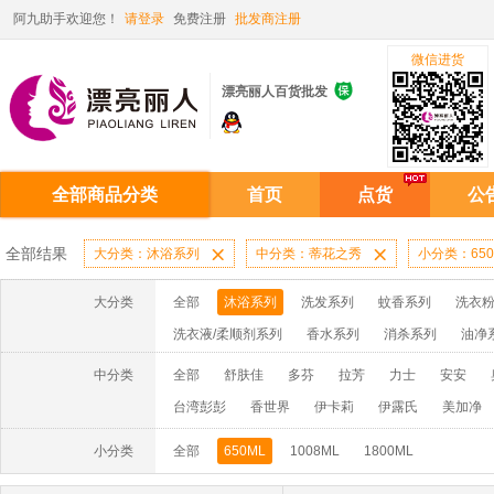
阿九助手欢迎您！
请登录
免费注册
批发商注册
微信进货

漂亮丽人百货批发
全部商品分类
首页
点货
公
全部结果
大分类：沐浴系列

中分类：蒂花之秀

小分类：650
大分类
全部
沐浴系列
洗发系列
蚊香系列
洗衣粉
洗衣液/柔顺剂系列
香水系列
消杀系列
油净
啫喱膏/水系列
厨房油污系列
玻璃/地板/清洁系
中分类
全部
舒肤佳
多芬
拉芳
力士
安安
牙膏系列
牙刷系列
固发定型系列
染发系列
台湾彭彭
香世界
伊卡莉
伊露氏
美加净
洗洁精系列
保健品系列
雨伞系列家用帆布洗洁
小分类
全部
650ML
1008ML
1800ML