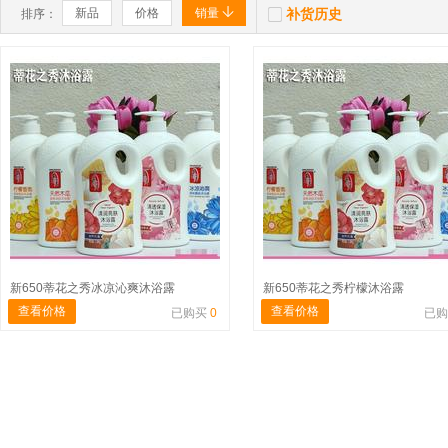


新品
价格
销量
补货历史
排序：
新650蒂花之秀冰凉沁爽沐浴露
新650蒂花之秀柠檬沐浴露
查看价格
查看价格
已购买
0
已