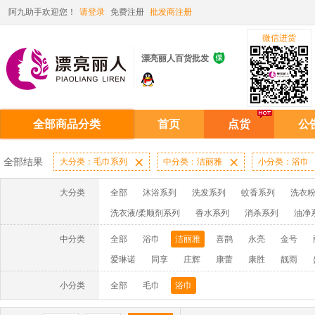
阿九助手欢迎您！
请登录
免费注册
批发商注册
微信进货

漂亮丽人百货批发
全部商品分类
首页
点货
公
全部结果
大分类：毛巾系列

中分类：洁丽雅

小分类：浴巾
大分类
全部
沐浴系列
洗发系列
蚊香系列
洗衣粉
洗衣液/柔顺剂系列
香水系列
消杀系列
油净
啫喱膏/水系列
厨房油污系列
玻璃/地板/清洁系
中分类
全部
浴巾
洁丽雅
喜鹊
永亮
金号
牙膏系列
牙刷系列
固发定型系列
染发系列
爱琳诺
同享
庄辉
康蕾
康胜
靓雨
洗洁精系列
保健品系列
雨伞系列家用帆布洗洁
牧绵人
星雨竹
杉思
玉雪
许二青
赤金
小分类
全部
毛巾
浴巾