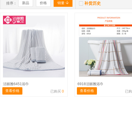


新品
价格
销量
补货历史
排序：
洁丽雅6451浴巾
6918洁丽雅浴巾
查看价格
查看价格
已购买
0
已