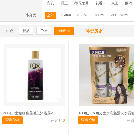
安安
霸王
蒂花之秀
花香5
康王
丽涛
小分类
全部
750ml
400ml
200ml
400 190ml


新品
价格
销量
补货历史
排序：
200g力士精细幽莲魅肤沐浴露2
400g加160g力士水润丝滑洗发露
查看价格
查看价格
已购买
0
已