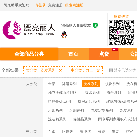
阿九助手欢迎您！
请登录
免费注册
批发商注册
微信进货

漂亮丽人百货批发
全部商品分类
首页
点货
公
全部结果
大分类：洗发系列

中分类：力士

清空已选分类
大分类
全部
沐浴系列
洗发系列
蚊香系列
洗衣粉
洗衣液/柔顺剂系列
香水系列
消杀系列
油净
啫喱膏/水系列
厨房油污系列
玻璃/地板/清洁系
牙膏系列
牙刷系列
固发定型系列
染发系列
洗洁精系列
保健品系列
雨伞系列家用帆布洗洁
中分类
全部
阿道夫
海飞丝
潘婷
飘柔
沙宣