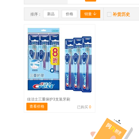


新品
价格
销量
补货历史
排序：
佳洁士三重保护3支装牙刷
查看价格
已购买
0