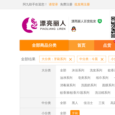
阿九助手欢迎您！
请登录
免费注册
批发商注册

漂亮丽人百货批发
全部商品分类
首页
点货
全部结果
大分类：牙刷系列

中分类：今晨

小
大分类
全部
沐浴系列
洗发系列
蚊香
油净系列
皂类系列
纸巾系列
消毒液系列
洗面奶系列
面膜系列
蚊香液/蚊香片/器系列
洗洁精系列
中分类
全部
黑人
佳洁士
三笑
高
小分类
全部
牙刷