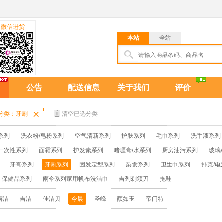
微信进货
本站
全站
公告
配送信息
关于我们
评价
分类：牙刷

清空已选分类
系列
洗衣粉/皂粉系列
空气清新系列
护肤系列
毛巾系列
洗手液系列
一次性系列
面霜系列
护发素系列
啫喱膏/水系列
厨房油污系列
玻璃
牙膏系列
牙刷系列
固发定型系列
染发系列
卫生巾系列
扑克/电
保健品系列
雨伞系列家用帆布洗洁巾
吉列剃须刀
拖鞋
露洁
吉洁
佳洁贝
今晨
圣峰
颜如玉
帝门特