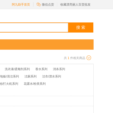

阿九助手首页
微信点货
收藏漂亮丽人百货批发
搜 索
共
1
件相关商品
洗衣液/柔顺剂系列
香水系列
消杀系列
/地板/清洁系列
洁厕系列
洁衣/漂水系列
池/打火机系列
花露水/粉类系列