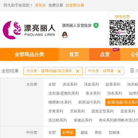
阿九助手欢迎您！
请登录
免费注册
批发商注册
微信进货

漂亮丽人百货批发
全部商品分类
首页
点货
公
全部结果
大分类：玻璃/地板/清洁系列

中分类：好帮家

大分类
全部
沐浴系列
洗发系列
蚊香系列
洗衣粉
洗衣液/柔顺剂系列
香水系列
消杀系列
油净
啫喱膏/水系列
厨房油污系列
玻璃/地板/清洁系
牙膏系列
牙刷系列
固发定型系列
染发系列
洗洁精系列
保健品系列
雨伞系列家用帆布洗洁
中分类
全部
好帮家
威猛
青松
碧丽珠