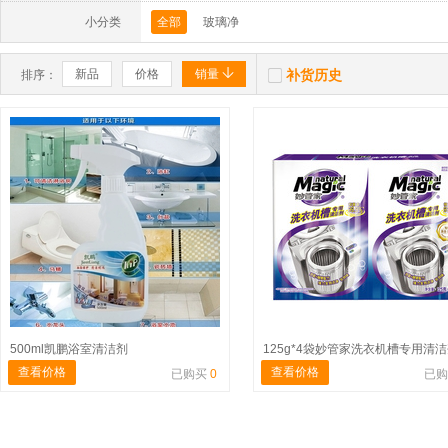
小分类
全部
玻璃净


新品
价格
销量
补货历史
排序：
500ml凯鹏浴室清洁剂
125g*4袋妙管家洗衣机槽专用清
查看价格
查看价格
已购买
0
已