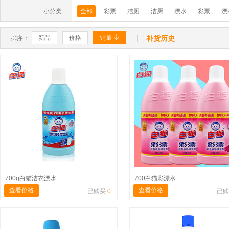
小分类
全部
彩票
洁厕
洁厨
漂水
彩票
漂


新品
价格
销量
补货历史
排序：
700g白猫洁衣漂水
700白猫彩漂水
查看价格
查看价格
已购买
0
已