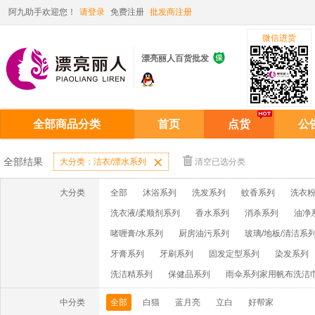
阿九助手欢迎您！
请登录
免费注册
批发商注册
微信进货

漂亮丽人百货批发
全部商品分类
首页
点货
公
全部结果
大分类：洁衣/漂水系列

清空已选分类
大分类
全部
沐浴系列
洗发系列
蚊香系列
洗衣粉
洗衣液/柔顺剂系列
香水系列
消杀系列
油净
啫喱膏/水系列
厨房油污系列
玻璃/地板/清洁系
牙膏系列
牙刷系列
固发定型系列
染发系列
洗洁精系列
保健品系列
雨伞系列家用帆布洗洁
中分类
全部
白猫
蓝月亮
立白
好帮家