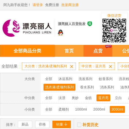
阿九助手欢迎您！
请登录
免费注册
批发商注册
微信进货

漂亮丽人百货批发
全部商品分类
首页
点货
公
全部结果
大分类：洗衣液/柔顺剂系列

中分类：蓝月亮

小分类
大分类
全部
沐浴系列
洗发系列
蚊香系列
洗衣粉
洗衣液/柔顺剂系列
香水系列
消杀系列
油净
啫喱膏/水系列
厨房油污系列
玻璃/地板/清洁系
中分类
全部
汰渍
奥妙
金纺
蓝月亮
立白
牙膏系列
牙刷系列
固发定型系列
染发系列
小分类
全部
柔顺剂
1000ml
2000ml
3000ml
洗洁精系列
保健品系列
雨伞系列家用帆布洗洁


新品
价格
销量
补货历史
排序：