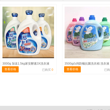
3000g 加送1.5kg家安酵素3X洗衣液
3500g白鸽防螨抗菌洗衣精 洗衣液
查看价格
查看价格
已购买
0
已