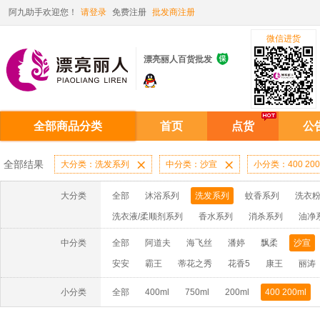
阿九助手欢迎您！
请登录
免费注册
批发商注册
微信进货

漂亮丽人百货批发
全部商品分类
首页
点货
公
全部结果
大分类：洗发系列

中分类：沙宣

小分类：400 200
大分类
全部
沐浴系列
洗发系列
蚊香系列
洗衣粉
洗衣液/柔顺剂系列
香水系列
消杀系列
油净
啫喱膏/水系列
厨房油污系列
玻璃/地板/清洁系
中分类
全部
阿道夫
海飞丝
潘婷
飘柔
沙宣
牙膏系列
牙刷系列
固发定型系列
染发系列
安安
霸王
蒂花之秀
花香5
康王
丽涛
洗洁精系列
保健品系列
雨伞系列家用帆布洗洁
小分类
全部
400ml
750ml
200ml
400 200ml