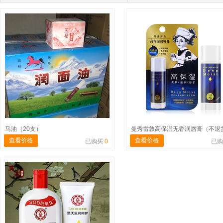
马油（20支）
曼秀雷敦高保湿无香润唇膏（不退
查看价格
查看价格
已购买
0
已