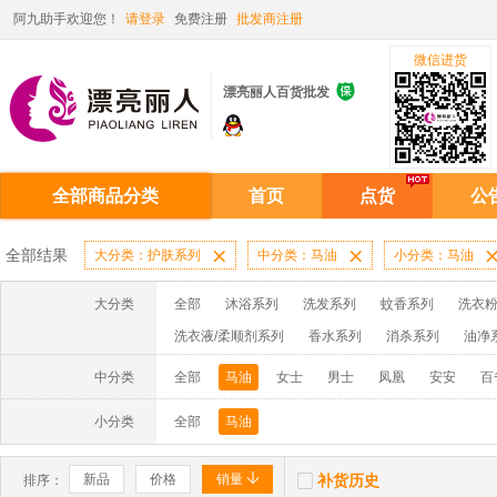
阿九助手欢迎您！
请登录
免费注册
批发商注册
微信进货

漂亮丽人百货批发
全部商品分类
首页
点货
公
全部结果
大分类：护肤系列

中分类：马油

小分类：马油
大分类
全部
沐浴系列
洗发系列
蚊香系列
洗衣粉
洗衣液/柔顺剂系列
香水系列
消杀系列
油净
啫喱膏/水系列
厨房油污系列
玻璃/地板/清洁系
中分类
全部
马油
女士
男士
凤凰
安安
百
牙膏系列
牙刷系列
固发定型系列
染发系列
小分类
全部
马油
洗洁精系列
保健品系列
雨伞系列家用帆布洗洁


新品
价格
销量
补货历史
排序：