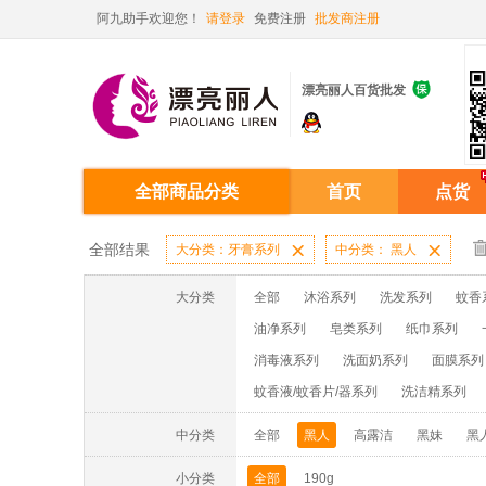
阿九助手欢迎您！
请登录
免费注册
批发商注册

漂亮丽人百货批发
全部商品分类
首页
点货
全部结果
大分类：牙膏系列

中分类： 黑人

大分类
全部
沐浴系列
洗发系列
蚊香
油净系列
皂类系列
纸巾系列
消毒液系列
洗面奶系列
面膜系列
蚊香液/蚊香片/器系列
洗洁精系列
中分类
全部
黑人
高露洁
黑妹
黑
小分类
全部
190g