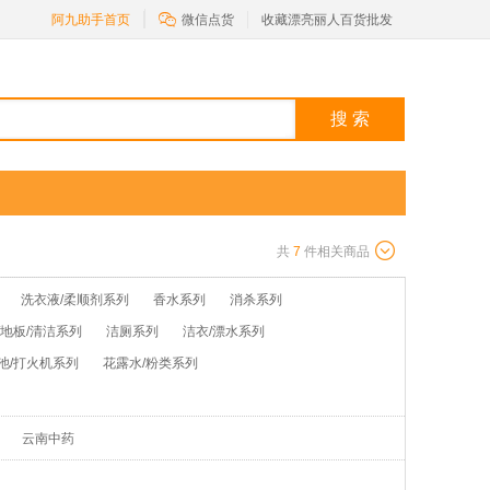

阿九助手首页
微信点货
收藏漂亮丽人百货批发
搜 索
共
7
件相关商品
洗衣液/柔顺剂系列
香水系列
消杀系列
/地板/清洁系列
洁厕系列
洁衣/漂水系列
池/打火机系列
花露水/粉类系列
云南中药