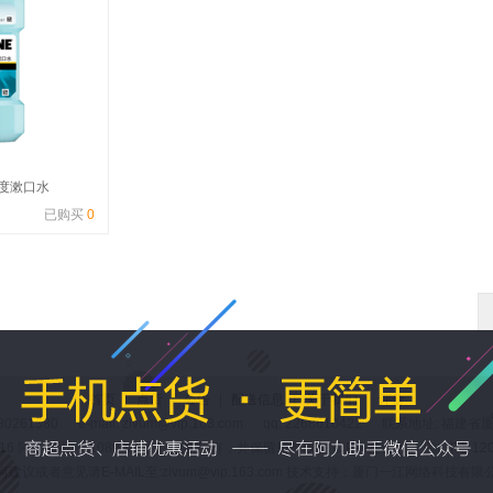
零度漱口水
已购买
0
首页
|
点货
|
公告
|
配送信息
|
关于我们
|
评价
80261380 e-mail: zivum@vip.163.com qq: 2268610422 联系地址:
-2016 阿九助手（原0890助手） 版权所有，并保留所有权利 ICP备案证书号:闽ICP备1200
何建议或者意见请E-MAIL至:zivum@vip.163.com 技术支持：厦门一江网络科技有限