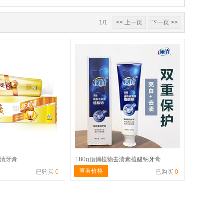
1/1
<< 上一页
下一页 >>
火清牙膏
180g顶俏植物去渍素植酸钠牙膏
查看价格
已购买
0
已购买
0