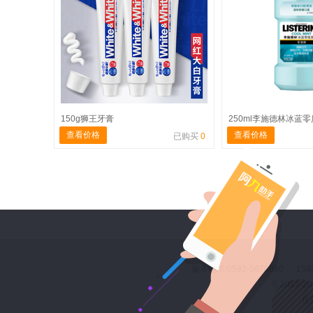
150g狮王牙膏
250ml李施德林冰蓝
查看价格
查看价格
已购买
0
服务电话:0592-5670890 158
© 2012
任