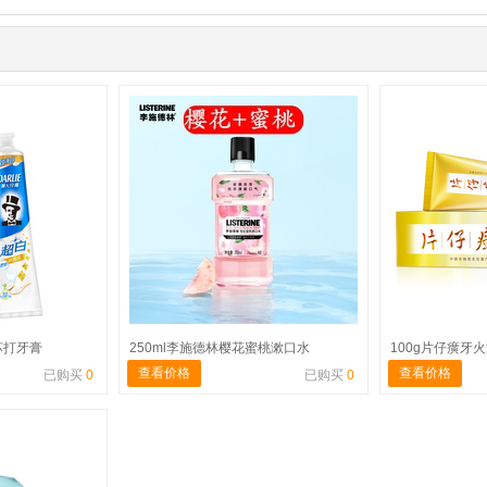
苏打牙膏
250ml李施德林樱花蜜桃漱口水
100g片仔癀牙
查看价格
查看价格
已购买
0
已购买
0