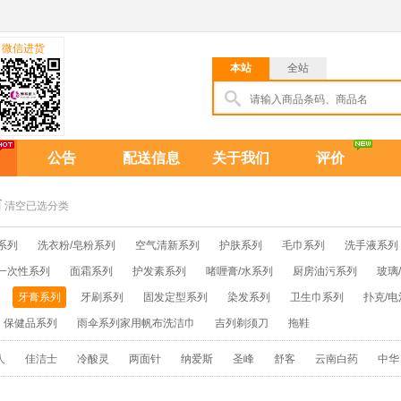
微信进货
本站
全站
公告
配送信息
关于我们
评价
清空已选分类
系列
洗衣粉/皂粉系列
空气清新系列
护肤系列
毛巾系列
洗手液系列
一次性系列
面霜系列
护发素系列
啫喱膏/水系列
厨房油污系列
玻璃
牙膏系列
牙刷系列
固发定型系列
染发系列
卫生巾系列
扑克/电
保健品系列
雨伞系列家用帆布洗洁巾
吉列剃须刀
拖鞋
人
佳洁士
冷酸灵
两面针
纳爱斯
圣峰
舒客
云南白药
中华