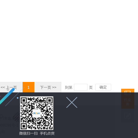
确定
<< 上一页
1
下一页 >>
到第
页


代金
券

 福建省厦门市嘉禾路398号财富港湾428室
9196号-1
公司