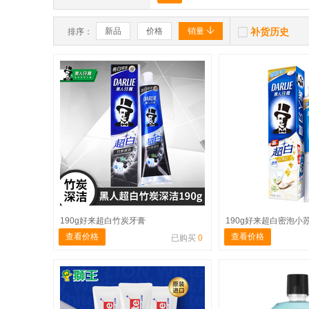


新品
价格
销量
补货历史
排序：
190g好来超白竹炭牙膏
190g好来超白密泡小
查看价格
查看价格
已购买
0