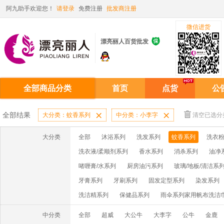
阿九助手欢迎您！
请登录
免费注册
批发商注册
微信进货

漂亮丽人百货批发
全部商品分类
首页
点货
公
全部结果
大分类：蚊香系列

中分类：小李字

清空已选分
大分类
全部
沐浴系列
洗发系列
蚊香系列
洗衣粉
洗衣液/柔顺剂系列
香水系列
消杀系列
油净
啫喱膏/水系列
厨房油污系列
玻璃/地板/清洁系
牙膏系列
牙刷系列
固发定型系列
染发系列
洗洁精系列
保健品系列
雨伞系列家用帆布洗洁
中分类
全部
超威
大公牛
大李字
公牛
金鹿