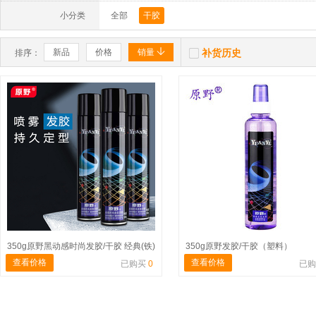
小分类
全部
干胶


新品
价格
销量
补货历史
排序：
350g原野黑动感时尚发胶/干胶 经典(铁)
350g原野发胶/干胶（塑料）
查看价格
查看价格
已购买
0
已