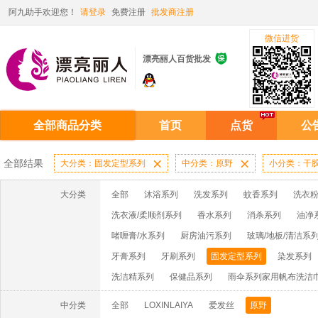
阿九助手欢迎您！
请登录
免费注册
批发商注册
微信进货

漂亮丽人百货批发
全部商品分类
首页
点货
公
全部结果
大分类：固发定型系列

中分类：原野

小分类：干
大分类
全部
沐浴系列
洗发系列
蚊香系列
洗衣粉
洗衣液/柔顺剂系列
香水系列
消杀系列
油净
啫喱膏/水系列
厨房油污系列
玻璃/地板/清洁系
牙膏系列
牙刷系列
固发定型系列
染发系列
洗洁精系列
保健品系列
雨伞系列家用帆布洗洁
中分类
全部
LOXINLAIYA
爱发丝
原野