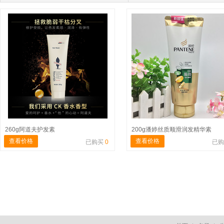
260g阿道夫护发素
200g潘婷丝质顺滑润发精华素
查看价格
查看价格
已购买
0
已