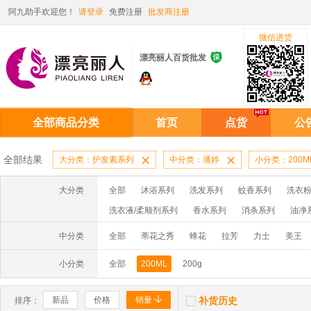
阿九助手欢迎您！
请登录
免费注册
批发商注册
微信进货

漂亮丽人百货批发
全部商品分类
首页
点货
公
全部结果
大分类：护发素系列

中分类：潘婷

小分类：200M
大分类
全部
沐浴系列
洗发系列
蚊香系列
洗衣粉
洗衣液/柔顺剂系列
香水系列
消杀系列
油净
啫喱膏/水系列
厨房油污系列
玻璃/地板/清洁系
中分类
全部
蒂花之秀
蜂花
拉芳
力士
美王
牙膏系列
牙刷系列
固发定型系列
染发系列
小分类
全部
200ML
200g
洗洁精系列
保健品系列
雨伞系列家用帆布洗洁


新品
价格
销量
补货历史
排序：