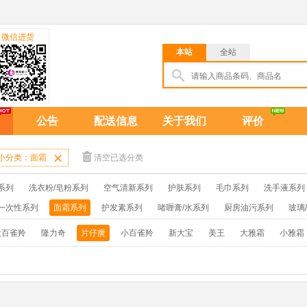
微信进货
本站
全站
公告
配送信息
关于我们
评价
小分类：面霜

清空已选分类
系列
洗衣粉/皂粉系列
空气清新系列
护肤系列
毛巾系列
洗手液系列
一次性系列
面霜系列
护发素系列
啫喱膏/水系列
厨房油污系列
玻璃
牙膏系列
牙刷系列
固发定型系列
染发系列
卫生巾系列
扑克/电
大百雀羚
隆力奇
片仔癀
小百雀羚
新大宝
美王
大雅霜
小雅霜
保健品系列
雨伞系列家用帆布洗洁巾
吉列剃须刀
拖鞋