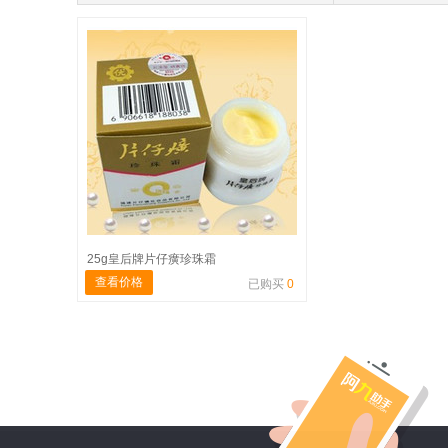
25g皇后牌片仔癀珍珠霜
查看价格
已购买
0