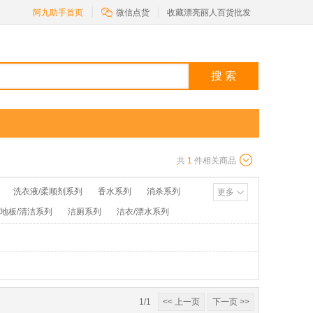

阿九助手首页
微信点货
收藏漂亮丽人百货批发
搜 索
共
1
件相关商品
洗衣液/柔顺剂系列
香水系列
消杀系列
更多
/地板/清洁系列
洁厕系列
洁衣/漂水系列
池/打火机系列
花露水/粉类系列
1/1
<< 上一页
下一页 >>