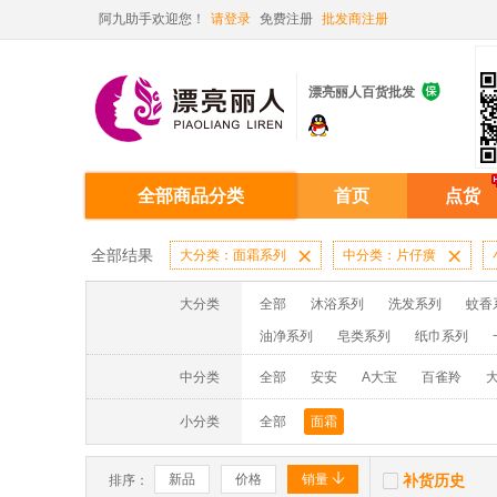
阿九助手欢迎您！
请登录
免费注册
批发商注册

漂亮丽人百货批发
全部商品分类
首页
点货
全部结果
大分类：面霜系列

中分类：片仔癀

大分类
全部
沐浴系列
洗发系列
蚊香
油净系列
皂类系列
纸巾系列
消毒液系列
洗面奶系列
面膜系列
中分类
全部
安安
A大宝
百雀羚
蚊香液/蚊香片/器系列
洗洁精系列
小分类
全部
面霜


新品
价格
销量
补货历史
排序：