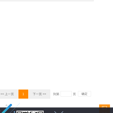
确定
<< 上一页
1
下一页 >>
到第
页
