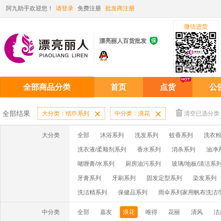
阿九助手欢迎您！
请登录
免费注册
批发商注册
微信进货

漂亮丽人百货批发
全部商品分类
首页
点货
公
全部结果
大分类：纸巾系列

中分类：浪花

清空已选分类
大分类
全部
沐浴系列
洗发系列
蚊香系列
洗衣粉
洗衣液/柔顺剂系列
香水系列
消杀系列
油净
啫喱膏/水系列
厨房油污系列
玻璃/地板/清洁系
牙膏系列
牙刷系列
固发定型系列
染发系列
洗洁精系列
保健品系列
雨伞系列家用帆布洗洁
中分类
全部
嘉友
浪花
唯得
花丽
清风
洁