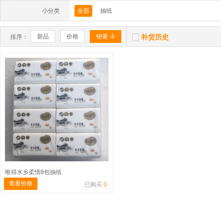
小分类
全部
抽纸


新品
价格
销量
补货历史
排序：
唯得水乡柔情8包抽纸
查看价格
已购买
0