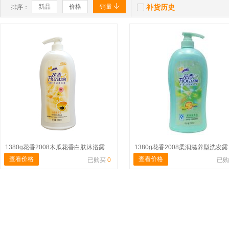


新品
价格
销量
补货历史
排序：
1380g花香2008木瓜花香白肤沐浴露
1380g花香2008柔润滋养型洗发露
查看价格
查看价格
已购买
0
已