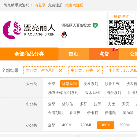
阿九助手欢迎您！
请登录
免费注册
批发商注册
微信进货

漂亮丽人百货批发
全部商品分类
首页
点货
公
全部结果
大分类：沐浴系列

中分类：花香

小分类：1380ML
大分类
全部
沐浴系列
洗发系列
蚊香系列
洗衣粉
洗衣液/柔顺剂系列
香水系列
消杀系列
油净
啫喱膏/水系列
厨房油污系列
玻璃/地板/清洁系
中分类
全部
舒肤佳
多芬
拉芳
力士
安安
牙膏系列
牙刷系列
固发定型系列
染发系列
台湾彭彭
香世界
伊卡莉
伊露氏
美加净
洗洁精系列
保健品系列
雨伞系列家用帆布洗洁
小分类
全部
400ML
780ML
1380ML
200ML