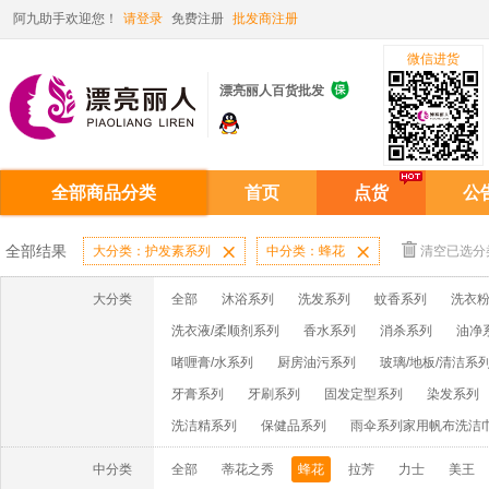
阿九助手欢迎您！
请登录
免费注册
批发商注册
微信进货

漂亮丽人百货批发
全部商品分类
首页
点货
公
全部结果
大分类：护发素系列

中分类：蜂花

清空已选分
大分类
全部
沐浴系列
洗发系列
蚊香系列
洗衣粉
洗衣液/柔顺剂系列
香水系列
消杀系列
油净
啫喱膏/水系列
厨房油污系列
玻璃/地板/清洁系
牙膏系列
牙刷系列
固发定型系列
染发系列
洗洁精系列
保健品系列
雨伞系列家用帆布洗洁
中分类
全部
蒂花之秀
蜂花
拉芳
力士
美王