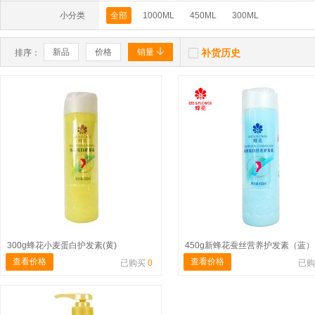
小分类
全部
1000ML
450ML
300ML


新品
价格
销量
补货历史
排序：
300g蜂花小麦蛋白护发素(黄)
450g新蜂花蚕丝营养护发素（蓝）
查看价格
查看价格
已购买
0
已