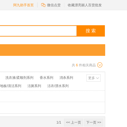

阿九助手首页
微信点货
收藏漂亮丽人百货批发
搜 索
共
6
件相关商品
洗衣液/柔顺剂系列
香水系列
消杀系列
更多
/地板/清洁系列
洁厕系列
洁衣/漂水系列
池/打火机系列
花露水/粉类系列
1/1
<< 上一页
下一页 >>