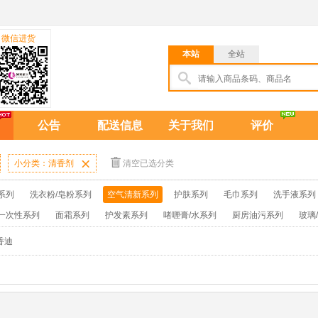
微信进货
本站
全站
公告
配送信息
关于我们
评价
小分类：清香剂

清空已选分类
系列
洗衣粉/皂粉系列
空气清新系列
护肤系列
毛巾系列
洗手液系列
一次性系列
面霜系列
护发素系列
啫喱膏/水系列
厨房油污系列
玻璃
牙膏系列
牙刷系列
固发定型系列
染发系列
卫生巾系列
扑克/电
香迪
保健品系列
雨伞系列家用帆布洗洁巾
吉列剃须刀
拖鞋