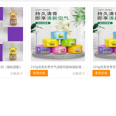
体剂（随机搭配）
215g优美世界空气清新剂固体国际香型 蒸笼形
查看价格
查看价格
已购买
0
已购买
0