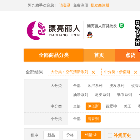
阿九助手欢迎您！
请登录
免费注册
批发商注册

漂亮丽人百货批发
全部商品分类
首页
点货
全部结果
大分类：空气清新系列

中分类：伊偌斯

大分类
全部
沐浴系列
洗发系列
蚊香
油净系列
皂类系列
纸巾系列
消毒液系列
洗面奶系列
面膜系列
中分类
全部
伊偌斯
百爱神
美王
蚊香液/蚊香片/器系列
洗洁精系列
小分类
全部
清香剂


新品
价格
销量
补货历史
排序：