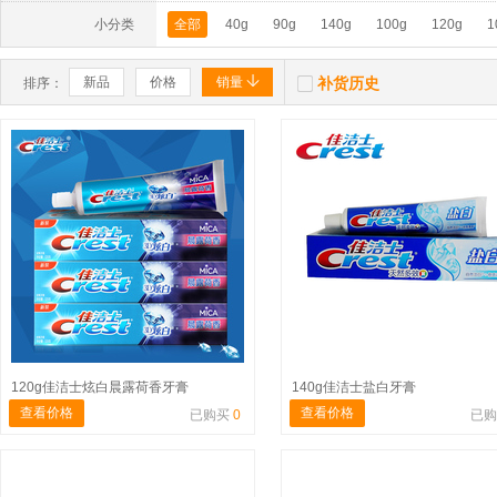
小分类
全部
40g
90g
140g
100g
120g


新品
价格
销量
补货历史
排序：
120g佳洁士炫白晨露荷香牙膏
140g佳洁士盐白牙膏
查看价格
查看价格
已购买
0
已