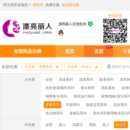
阿九助手欢迎您！
请登录
免费注册
批发商注册
微信进货

漂亮丽人百货批发
全部商品分类
首页
点货
公
全部结果
大分类：牙膏系列

中分类：佳洁士

清空已选分
大分类
全部
沐浴系列
洗发系列
蚊香系列
洗衣粉
洗衣液/柔顺剂系列
香水系列
消杀系列
油净
啫喱膏/水系列
厨房油污系列
玻璃/地板/清洁系
牙膏系列
牙刷系列
固发定型系列
染发系列
洗洁精系列
保健品系列
雨伞系列家用帆布洗洁
中分类
全部
黑人
高露洁
黑妹
黑人
佳洁士