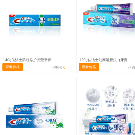
140g佳洁士防蛀修护晶莹牙膏
120g佳洁士劲爽清新炫白牙膏
查看价格
查看价格
已购买
0
已