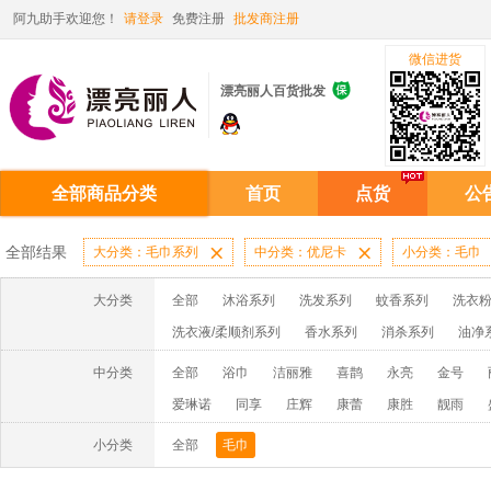
阿九助手欢迎您！
请登录
免费注册
批发商注册
微信进货

漂亮丽人百货批发
全部商品分类
首页
点货
公
全部结果
大分类：毛巾系列

中分类：优尼卡

小分类：毛巾
大分类
全部
沐浴系列
洗发系列
蚊香系列
洗衣粉
洗衣液/柔顺剂系列
香水系列
消杀系列
油净
啫喱膏/水系列
厨房油污系列
玻璃/地板/清洁系
中分类
全部
浴巾
洁丽雅
喜鹊
永亮
金号
牙膏系列
牙刷系列
固发定型系列
染发系列
爱琳诺
同享
庄辉
康蕾
康胜
靓雨
洗洁精系列
保健品系列
雨伞系列家用帆布洗洁
牧绵人
星雨竹
杉思
玉雪
许二青
赤金
小分类
全部
毛巾